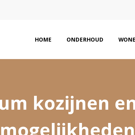
HOME
ONDERHOUD
WON
um kozijnen e
mogelijkhede