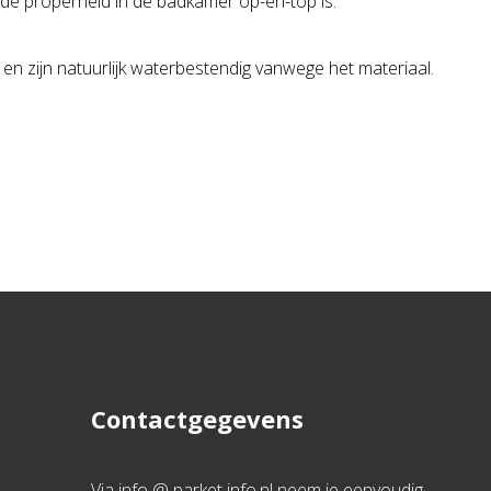
de properheid in de badkamer op-en-top is.
n zijn natuurlijk waterbestendig vanwege het materiaal.
Contactgegevens
Via info @ parket info.nl neem je eenvoudig