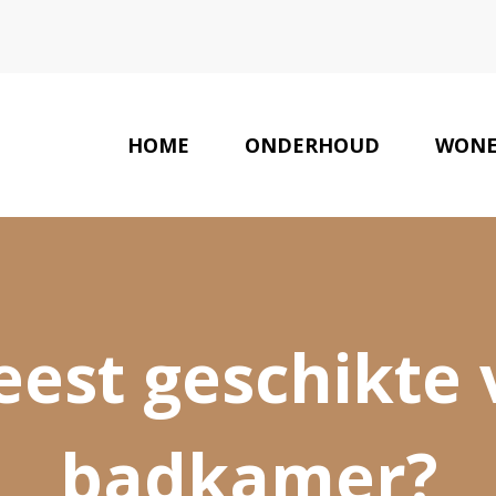
HOME
ONDERHOUD
WON
est geschikte 
badkamer?