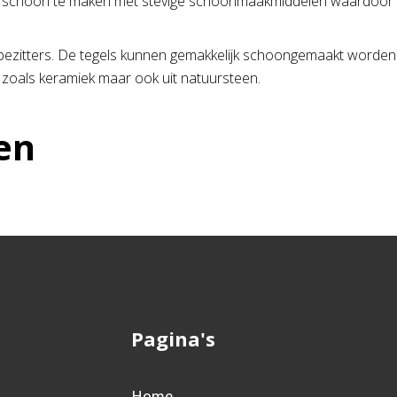
oer schoon te maken met stevige schoonmaakmiddelen waardoor 
bezitters. De tegels kunnen gemakkelijk schoongemaakt worden e
, zoals keramiek maar ook uit natuursteen.
en
Pagina's
Home